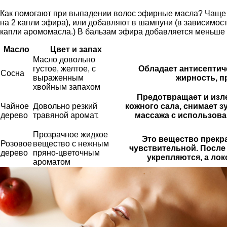
Как помогают при выпадении волос эфирные масла? Чаще 
на 2 капли эфира), или добавляют в шампуни (в зависимос
капли аромомасла.) В бальзам эфира добавляется меньше -
Масло
Цвет и запах
Масло довольно
густое, желтое, с
Обладает антисептич
Сосна
выраженным
жирность, п
хвойным запахом
Предотвращает и изл
Чайное
Довольно резкий
кожного сала, снимает з
дерево
травяной аромат.
массажа с использова
Прозрачное жидкое
Это вещество прекра
Розовое
вещество с нежным
чувствительной. После
дерево
пряно-цветочным
укрепляются, а ло
ароматом