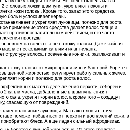
ь на кухне у каждой хозяйки. Несколько капель масла,
 2 столовые ложки шампуня, укрепляют локоны и
етки кожи головы. Кроме того, запах этого средства
ную боль и успокаивает нервы.
сстанавливает и укрепляет луковицы, полезно для роста
ьное применение этого средства делает волос толще и
дает противовоспалительным действием, и его часто
я лечения простуды.
 основном на волосы, а не на кожу головы. Даже чайная
о масла с несколькими каплями иланг-иланга
т структуру волоса, посеченные кончики, разглаживает и
щает кожу головы от микроорганизмов и бактерий, борется
повышенной жирностью, регулирует работу сальных желез.
крепляет корни и полезно для роста волос.
 эффективных масел в деле лечения перхоти, себореи и
о 2 капли масла, добавленные в шампунь, снизят
ого сала, укрепят корни волос, а кроме того – создадут
ку, спасающую от повреждений.
епляет волосяные луковицы. Массаж головы с этим
ставе поможет избавиться от перхоти и воспалений кожи, а
о приобретают блеск. А еще ладан сильный афродизиак.
сы и борется с лишней жирностью. От этого средства