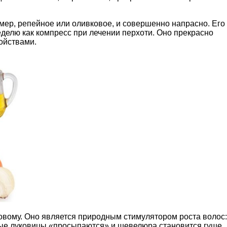
мер, репейное или оливковое, и совершенно напрасно. Его
еделю как компресс при лечении перхоти. Оно прекрасно
ойствами.
овому. Оно является природным стимулятором роста волос:
ные луковицы «просыпаются» и шевелюра становится гуще.