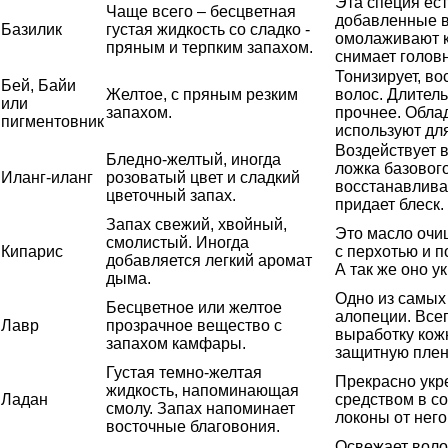
Эта специя ест
Чаще всего – бесцветная
добавленные в
Базилик
густая жидкость со сладко -
омолаживают кл
пряным и терпким запахом.
снимает голов
Тонизирует, во
Бей, Байи
Желтое, с пряным резким
волос. Длител
или
запахом.
прочнее. Обла
пигментовник
используют дл
Воздействует в
Бледно-желтый, иногда
ложка базовог
Иланг-иланг
розоватый цвет и сладкий
восстанавливае
цветочный запах.
придает блеск.
Запах свежий, хвойный,
Это масло очи
смолистый. Иногда
Кипарис
с перхотью и 
добавляется легкий аромат
А так же оно у
дыма.
Одно из самых
Бесцветное или желтое
алопеции. Всег
Лавр
прозрачное вещество с
выработку кожн
запахом камфары.
защитную плен
Густая темно-желтая
Прекрасно укр
жидкость, напоминающая
Ладан
средством в со
смолу. Запах напоминает
локоны от нег
восточные благовония.
Освежает воло