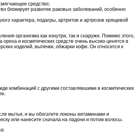
смягчающее средство;
тво блокирует развитие раковых заболеваний, особенно
ого характера, подагры, артритов и артрозов хрящевой
ения организма как изнутри, так и снаружи. Помимо этого,
 ореха и косметических средств очень высоко ценятся в
рских изделий, выпечки, обжарки кофе. Он относится к
виде комбинаций с другими составлявшими в косметических
ее.
сле мытья, и вы обогатите локоны витаминами и
еску или нанесите сначала на ладони и потом волосы.
а: