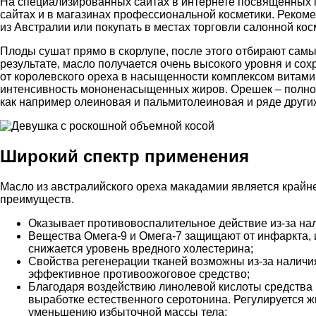
На специализированных сайтах в интернете посвященных п
сайтах и в магазинах профессиональной косметики. Реком
из Австралии или покупать в местах торговли салонной кос
Плоды сушат прямо в скорлупе, после этого отбирают сам
результате, масло получается очень высокого уровня и с
от королевского ореха в насыщенности комплексом витамин
интенсивность мононенасыщенных жиров. Орешек – полно
как например олеиновая и пальмитолеиновая и ряде других
Широкий спектр применения
Масло из австралийского ореха макадамии является крайн
преимуществ.
Оказывает противовоспалительное действие из-за на
Вещества Омега-9 и Омега-7 защищают от инфаркта, 
снижается уровень вредного холестерина;
Свойства регенерации тканей возможны из-за наличия
эффективное противоожоговое средство;
Благодаря воздействию линолевой кислоты средства 
выработке естественного серотонина. Регулируется ж
уменьшению избыточной массы тела;