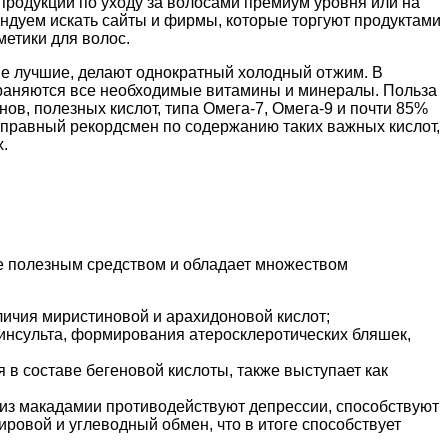
родукции по уходу за волосами премиум уровня или на
ендуем искать сайты и фирмы, которые торгуют продуктами
метики для волос.
ые лучшие, делают однократный холодный отжим. В
охраняются все необходимые витамины и минералы. Польза
ов, полезных кислот, типа Омега-7, Омега-9 и почти 85%
правный рекордсмен по содержанию таких важных кислот,
.
е полезным средством и обладает множеством
личия миристиновой и арахидоновой кислот;
инсульта, формирования атеросклеротических бляшек,
 в составе бегеновой кислоты, также выступает как
из макадамии противодействуют депрессии, способствуют
ировой и углеводный обмен, что в итоге способствует