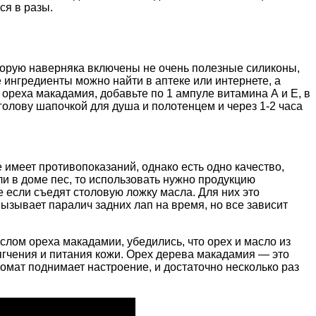
ся в разы.
которую наверняка включены не очень полезные силиконы,
 ингредиенты можно найти в аптеке или интернете, а
ореха макадамия, добавьте по 1 ампуле витамина А и Е, в
голову шапочкой для душа и полотенцем и через 1-2 часа
 имеет противопоказаний, однако есть одно качество,
ли в доме пес, то использовать нужно продукцию
е если съедят столовую ложку масла. Для них это
ызывает паралич задних лап на время, но все зависит
слом ореха макадамии, убедились, что орех и масло из
мягчения и питания кожи. Орех дерева макадамия — это
мат поднимает настроение, и достаточно несколько раз