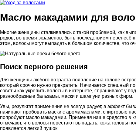
Масло макадамии для воло
Многие женщины сталкивались с такой проблемой, как вып
родов, во время экзаменов, быть последствием перенесён
этом, волосы могут выпадать в большом количестве, что о
Поиск верного решения
Для женщины любого возраста появление на голове остров
который срочно нужно прекратить. Начинается спешный п
советы как укрепить волосы в интернете, спрашивают у под
разнообразные бальзамы, маски и шампуни разных фирм.
Увы, результат применения не всегда радует, а эффект б
начинают пробовать маски с аромамаслами, спиртовые насто
попробуют масло макадамии. Применяя наше средство в ка
отмечают, что волосы перестают выпадать, кожа головы по
появляется легкий пушок.