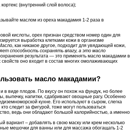
 кортекс (внутренний слой волоса);
мазывайте маслом из ореха макадамия 1-2 раза в
овой кислоты, орех признан средством номер один для
изируется выработка клетками кожи в организме
Масло, как никакое другое, подходит для увядающей кожи,
яет способность сохранять влагу, а это масло
охранения результата — это применять масло макадамии в
х свойств оно входит в состав многих омолаживающих
ользовать масло макадамии?
 и в виде плодов. По вкусу он похож на фундук, но более
ты, выпечку, напитки, сдабривают овощные рагу. Особенно
едиземноморской кухне. Его используют в сыром, слегка
 кто следит за фигурой, тоже могут пользоваться
ество, ведь они обладают большой калорийностью, а именно
ый вариант – добавлять в свою маску или крем несколько
ные мешочки для ванны или для массажа обогащать 1-2