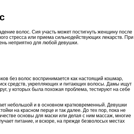
с
адение волос. Сия участь может постигнуть женщину после
ного стресса или приема сильнодействующих лекарств. При
чень неприятно для любой девушки.
ков без волос воспринимается как настоящий кошмар,
оиск средств, укрепляющих и питающих волосы. Дамы ищут
руг, у которых была похожая проблема, тестируют на себе
ывает небольшой и в основном кратковременный. Девушки
йки на красном перце и так далее. До тех пор, пока не
честве основы для маски или делая с ним массаж, многие
лучает питание, и вскоре, на прежде безволосых местах