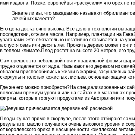
ими издавна. Позже, европейцы «раскусили» что орех не т
Знаете ли вы, что макадамию называют «бриллиантовы
лечебных качеств?
Его цена достаточно высока. Все дело в технологии выращ
последствии, отжима масла. Например, плантации на Гава
ураганами. Это обязательно негативно сказывается на урожа
а спустя семь или десять лет. Прожить дерево может почти с
в теплом климате.Плод растет на высоте 20 метров, его тр
Сам орешек это небольшой почти правильной формы шарик 
трудно отделяется от ядра. Называют его деревом из семе
образом приспособились к жизни в жарких, засушливых ра
скорлупы и толстых кожистых листьев, основная задача кот
Где же его можно приобрести?На специализированных сайт
волосами премиум уровня или на сайтах и в магазинах пр
фирмы, которые торгуют продуктами из Австралии или поку
Плоды сушат прямо в скорлупе, после этого отбирают сам
результате, масло получается очень высокого уровня и с
от королевского ореха в насыщенности комплексом витамин
интенсивность мононенасыщенных жиров. Орешек – полно