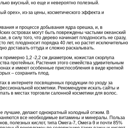
олько вкусный, но еще и невероятно полезный.
й орех», из-за цены, косметического эффекта и
ивания и процессе добывания ядра орешка, и, в
йских островах могут быть повреждены частыми океанский
е, в силу того, что дерево начинает плодоносить не сразу,
то лет, плодоносит порядка 40 лет, но растет исключительно
удно доставать оттуда и сложно раскалывать.
примерно 1,2 -2,2 см диаметром, кожистая скорлупа
йства протейных. Растения этого семейства удивительным
йонах и имеют особенные приспособления в виде крепкой
орых – сохранить плод.
ах в интернете посвященных продукции по уходу за
офессиональной косметики. Рекомендуем искать сайты и
пать в местах торговли салонной косметики для волос.
ые лучшие, делают однократный холодный отжим. В
охраняются все необходимые витамины и минералы. Польза
ов, полезных кислот, типа Омега-7, Омега-9 и почти 85%
правный рекордсмен по содержанию таких важных кислот,