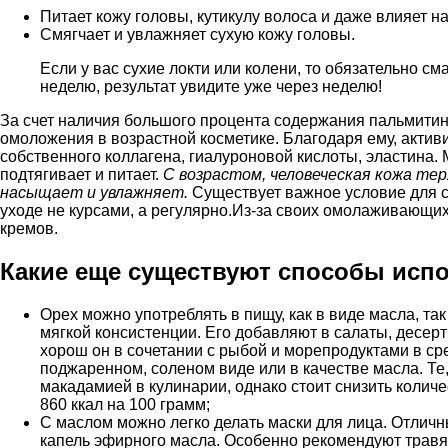
Питает кожу головы, кутикулу волоса и даже влияет на
Смягчает и увлажняет сухую кожу головы.
Если у вас сухие локти или колени, то обязательно с
неделю, результат увидите уже через неделю!
За счет наличия большого процента содержания пальмитин
омоложения в возрастной косметике. Благодаря ему, актив
собственного коллагена, гиалуроновой кислоты, эластина. 
подтягивает и питает.
С возрастом, человеческая кожа тер
насыщает и увлажняет.
Существует важное условие для с
уходе не курсами, а регулярно.Из-за своих омолаживающи
кремов.
Какие еще существуют способы исп
Орех можно употреблять в пищу, как в виде масла, так
мягкой консистенции. Его добавляют в салаты, десер
хорош он в сочетании с рыбой и морепродуктами в ср
поджаренном, соленом виде или в качестве масла. Те,
макадамией в кулинарии, однако стоит снизить колич
860 ккал на 100 грамм;
С маслом можно легко делать маски для лица. Отличн
капель эфирного масла. Особенно рекомендуют травя